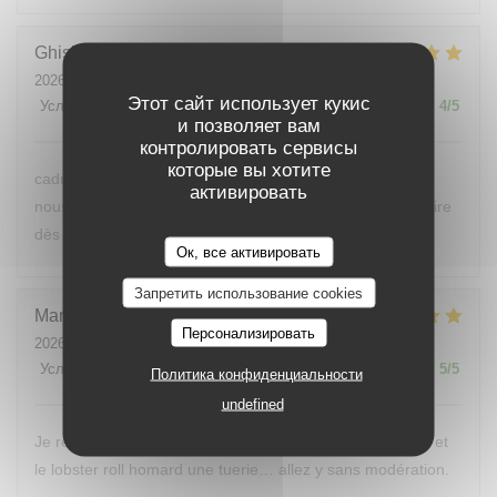
Ghislaine
V
2026-07-24
- 20:00 - гости 2
Этот сайт использует кукис
Услуги
:
4
/5
Атмосфера
:
4
/5
Меню
:
5
/5
Цена / качество
:
4
/5
и позволяет вам
контролировать сервисы
которые вы хотите
cadre très sympathique et cuisine vraiment au top. nous
активировать
nous sommes régalés grâce à Baptiste en cuisine. à refaire
dès que possible et à recommander sans hésitation!
Ок, все активировать
Запретить использование cookies
Marlene
C
Персонализировать
2026-07-26
- 13:00 - гости 2
Услуги
:
5
/5
Атмосфера
:
5
/5
Меню
:
5
/5
Цена / качество
:
5
/5
Политика конфиденциальности
undefined
Je recommande l’éphémère, endroit endroit authentique et
le lobster roll homard une tuerie… allez y sans modération.