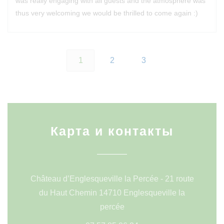
was really engaging with all guests and the atmosphere was
thus very welcoming we would be thrilled to come again :)
1
2
3
Карта и контакты
Château d’Englesqueville la Percée - 21 route
du Haut Chemin 14710 Englesqueville la
((открывается в новом окн
percée