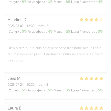
Услуги
:
5
/5
Атмосфера
:
3
/5
Меню
:
5
/5
Цена / качество
:
4
/5
Aurelien
D
2026-08-01
- 12:30 - гости 2
Услуги
:
5
/5
Атмосфера
:
4
/5
Меню
:
5
/5
Цена / качество
:
5
/5
Rien a dire sur la cuisine et le service très bone accueil et le
fait maison avec produit de terroir continuer comme sa merci
beaucoup.
Jens
M
2026-07-24
- 20:30 - гости 2
Услуги
:
5
/5
Атмосфера
:
5
/5
Меню
:
5
/5
Цена / качество
:
5
/5
Laura
B