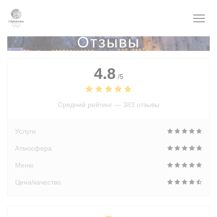
Панель управления cookies
Отзывы
4.8
/5
Средний рейтинг —
383 отзывы
Услуги
Атмосфера
Меню
Цена/качество