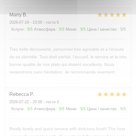
Marry
B
2026-07-19
- 13:00 - гости 6
Услуги
:
5
/5
Атмосфера
:
5
/5
Меню
:
5
/5
Цена / качество
:
5
/5
Très belle découverte, personnel très agréable et à l'écoute
de sa clientèle. Tout était parfait, l'accueil, le service et la très
bonne qualité de nos plats qui étaient excellents. Nous
reviendrons sans hésitation. Je recommande vivement.
Rebecca
P
2026-07-22
- 20:00 - гости 4
Услуги
:
5
/5
Атмосфера
:
5
/5
Меню
:
5
/5
Цена / качество
:
5
/5
Really lovely and quick service with delicious food!! The host