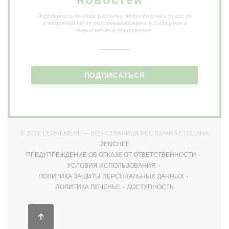
Подпишитесь на нашу рассылку, чтобы получать от нас по
электронной почте персонализированные сообщения и
маркетинговые предложения.
ПОДПИСАТЬСЯ
© 2026 L'EPHÉMÈRE — ВЕБ-СТРАНИЦА РЕСТОРАНА СОЗДАНА
((ОТКРЫВАЕТСЯ В НОВОМ ОКНЕ)
ZENCHEF
ПРЕДУПРЕЖДЕНИЕ ОБ ОТКАЗЕ ОТ ОТВЕТСТВЕННОСТИ
((ОТКРЫВАЕТСЯ В НОВОМ ОКНЕ))
УСЛОВИЯ ИСПОЛЬЗОВАНИЯ
((ОТКРЫВАЕТСЯ В НОВОМ ОКНЕ))
ПОЛИТИКА ЗАЩИТЫ ПЕРСОНАЛЬНЫХ ДАННЫХ
((ОТКРЫВАЕТСЯ В НОВОМ ОКНЕ))
ПОЛИТИКА ПЕЧЕНЬЕ
ДОСТУПНОСТЬ
((ОТКРЫВАЕТСЯ В НОВОМ ОКНЕ))
((ОТКРЫВАЕТСЯ В НОВОМ