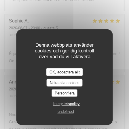
Sophie
A
2026-08-07
- 20:00 - guests 5
service
:
5
/5
ambience
:
5
/5
menu
:
5
/5
quality_price
:
4
/5
Denna webbplats använder
cookies och ger dig kontroll
Équipe hyper sympa, repas vraiment bon. Très bon moment!
över vad du vill aktivera
On recommande!
OK, acceptera allt
Annick
V
Neka alla cookies
2026-08-04
- 19:00 - guests 3
Personifiera
service
:
5
/5
ambience
:
5
/5
menu
:
5
/5
quality_price
:
5
/5
Integritetspolicy
undefined
Nous avons découvert tous les restaurants autour de
Grandcamp‑Maisy, mais cette pop‑up est vraiment un coup