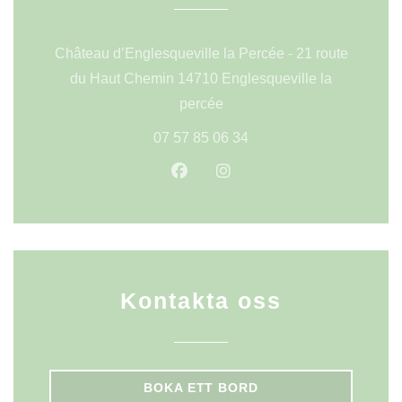
Château d’Englesqueville la Percée - 21 route
du Haut Chemin 14710 Englesqueville la
((öppnas i ett nytt fönster))
percée
07 57 85 06 34
Facebook ((öppnas i ett nytt fön
Instagram ((öppnas i ett n
Kontakta oss
BOKA ETT BORD