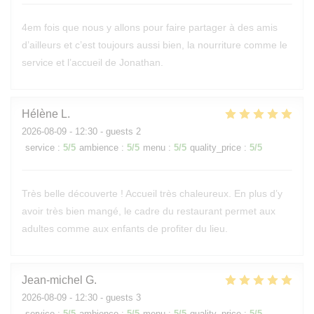
4em fois que nous y allons pour faire partager à des amis
d’ailleurs et c’est toujours aussi bien, la nourriture comme le
service et l’accueil de Jonathan.
Hélène
L
2026-08-09
- 12:30 - guests 2
service
:
5
/5
ambience
:
5
/5
menu
:
5
/5
quality_price
:
5
/5
Très belle découverte ! Accueil très chaleureux. En plus d’y
avoir très bien mangé, le cadre du restaurant permet aux
adultes comme aux enfants de profiter du lieu.
Jean-michel
G
2026-08-09
- 12:30 - guests 3
service
:
5
/5
ambience
:
5
/5
menu
:
5
/5
quality_price
:
5
/5