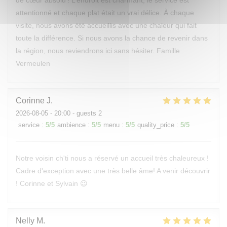
de cœur absolu ! L’endroit est charmant, le service est
attentionné et chaque plat était un vrai délice. À chaque
visite, nous avons été accueillis avec une chaleur qui fait
toute la différence. Si nous avons la chance de revenir dans
la région, nous reviendrons ici sans hésiter. Famille
Vermeulen
Corinne
J
2026-08-05
- 20:00 - guests 2
service
:
5
/5
ambience
:
5
/5
menu
:
5
/5
quality_price
:
5
/5
Notre voisin ch'ti nous a réservé un accueil très chaleureux !
Cadre d'exception avec une très belle âme! A venir découvrir
! Corinne et Sylvain 😉
Nelly
M