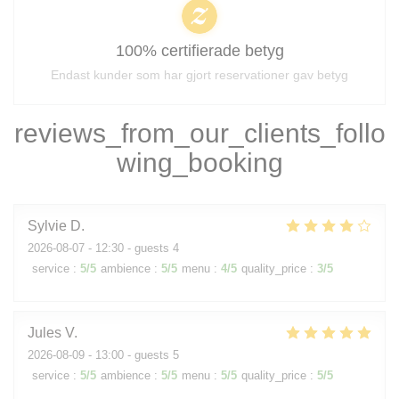
100% certifierade betyg
Endast kunder som har gjort reservationer gav betyg
reviews_from_our_clients_follo
wing_booking
Sylvie
D
2026-08-07
- 12:30 - guests 4
service
:
5
/5
ambience
:
5
/5
menu
:
4
/5
quality_price
:
3
/5
Jules
V
2026-08-09
- 13:00 - guests 5
service
:
5
/5
ambience
:
5
/5
menu
:
5
/5
quality_price
:
5
/5