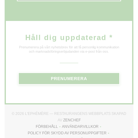
Håll dig uppdaterad
*
Prenumerera på vårt nyhetsbrev för att få personlig kommunikation
och marknadsföringserbjudanden via e-post från oss.
PRENUMERERA
© 2026 L'EPHÉMÈRE — RESTAURANGENS WEBBPLATS SKAPAD
((ÖPPNAS I ETT NYTT FÖNSTER)
AV
ZENCHEF
FÖRBEHÅLL
ANVÄNDARVILLKOR
((ÖPPNAS I ETT NYTT FÖNSTER))
((ÖPPNAS I ETT NYTT FÖNSTER
POLICY FÖR SKYDD AV PERSONUPPGIFTER
((ÖPPNAS I ETT NYTT FÖNSTER))