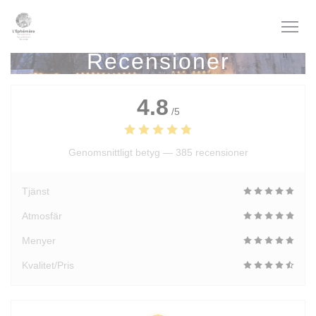
Cookie- hanteringspanel
Recensioner
4.8
/5
Genomsnittligt betyg —
385 recensioner
Tjänst
Atmosfär
Menyer
Kvalitet/Pris