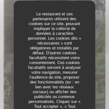
Le restaurant et ses
partenaires utilisent des
cookies sur ce site, pouvant
impliquer la collecte de
données à caractère
personnel. Les cookies dits «
nécessaires » sont
obligatoires et installés par
défaut. D'autres cookies
facultatifs nécessitent votre
consentement. Ces cookies
facultatifs servent à analyser
votre navigation, mesurer
l'audience du site, proposer
des fonctionnalités (ex : en
lien avec les réseaux
L'EPHÉMÈRE
sociaux) ou afficher des
publicités ou contenus
RESTAURANT BAR LOUNGE
|
personnalisés. Cliquez sur «
Tout accepter », « Tout
ENGLESQUEVILLE LA PERCÉE