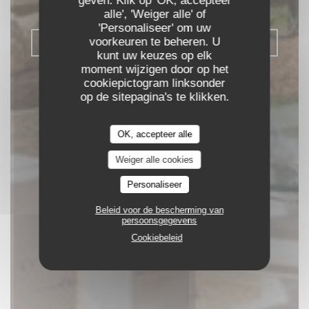
geven. Klik op 'OK, accepteer
ENGLESQUEVILLE LA PERCÉE
alle', 'Weiger alle' of
'Personaliseer' om uw
voorkeuren te beheren. U
RESERVEER EEN TAFEL
kunt uw keuzes op elk
moment wijzigen door op het
cookiepictogram linksonder
op de sitepagina's te klikken.
OK, accepteer alle
Weiger alle cookies
Personaliseer
Beleid voor de bescherming van
persoonsgegevens
Cookiebeleid