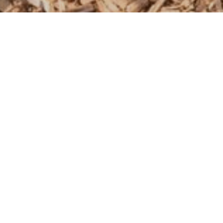
eundlichen Moment
U